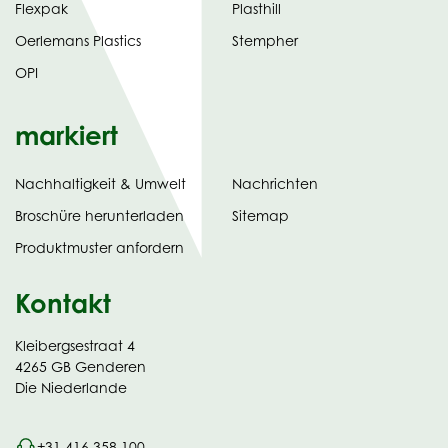
Flexpak
Plasthill
Oerlemans Plastics
Stempher
OPI
markiert
Nachhaltigkeit & Umwelt
Nachrichten
tab)
(opens
Broschüre herunterladen
Sitemap
in
Produktmuster anfordern
new
Kontakt
Kleibergsestraat 4
4265 GB Genderen
Die Niederlande
+31 416 358 100