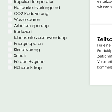
Reguliert temperatur
einsetzb
wir Ihre
Haltbarkeitsverlängernd
CO2-Reduzierung
Wassersparen
Arbeitseinsparung
Reduziert
lebensmitelverschwendung
Zeitsc
Energie sparen
Für eine
Klimatisierung
Produktp
Schutz
Zeitschri
Fördert Hygiene
Versandl
Höherer Ertrag
kommerzi