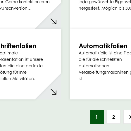
ar. Gerne konfektionieren
jede gewünschte Eigensc
 Wunschversion…
hergestellt. Möglich bis 
hriftenfolien
Automatikfolien
 optimale
Automatikfolie ist eine Fla
räsentation ist unsere
die für die schnellsten
ftenfolie eine perfekte
automatischen
ösung für Ihre
Verarbeitungsmaschinen 
ellen Aktivitäten.
ist.
1
2