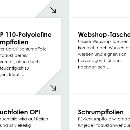
P 110-Polyolefine
Webshop-Tasche
mpffolien
Unsere Webshop-Taschen
komplett nach Wunsch b
rer KlarOP Schrumpffolie
werden und eignen sich
Produkt perfekt
hervorragend für den
hrumpft, ohne durch
nachhaltigen…
euchtigkeit zu
gen. Ideal,…
uchfolien OPI
Schrumpffolien
auchfolie wird auf Rollen
PE-Schrumpffolie wird na
und ist vielseitig
für jede Produktanwend