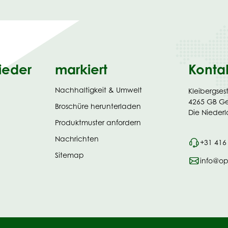
ieder
markiert
Konta
Nachhaltigkeit & Umwelt
Kleibergses
4265 GB G
(opens
Broschüre herunterladen
Die Nieder
in
Produktmuster anfordern
new
tab)
Nachrichten
+31 416
Sitemap
info@o