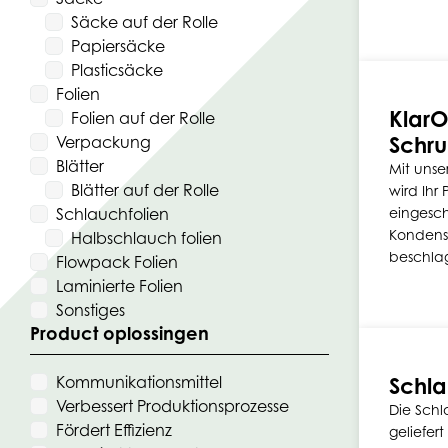
Säcke auf der Rolle
Papiersäcke
Plasticsäcke
Folien
KlarO
Folien auf der Rolle
Schru
Verpackung
Blätter
Mit unse
Blätter auf der Rolle
wird Ihr 
Schlauchfolien
eingesc
Kondensf
Halbschlauch folien
beschla
Flowpack Folien
Laminierte Folien
Sonstiges
Product oplossingen
Kommunikationsmittel
Schla
Verbessert Produktionsprozesse
Die Schl
Fördert Effizienz
geliefert 