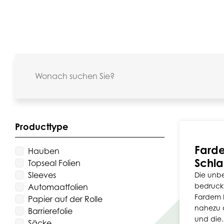
Producttype
Fard
Hauben
Schla
Topseal Folien
Sleeves
Die unb
bedruck
Automaatfolien
Fardem P
Papier auf der Rolle
nahezu 
Barrierefolie
und die
Säcke