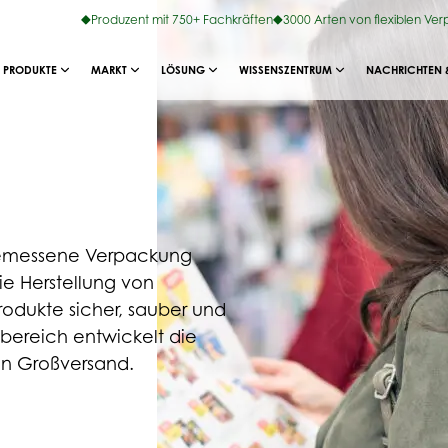
Produzent mit 750+ Fachkräften
3000 Arten von flexiblen Ve
PRODUKTE
MARKT
LÖSUNG
WISSENSZENTRUM
NACHRICHTEN 
gemessene Verpackung
e Herstellung von
odukte sicher, sauber und
bereich entwickelt die
en Großversand.