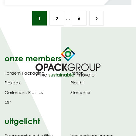
…
1
2
6
onze members
Fardem Packaging
Perfon
Flexpak
Plasthill
Oerlemans Plastics
Stempher
OPI
uitgelicht
Duurzaamheid & Milieu
Veelgestelde vragen