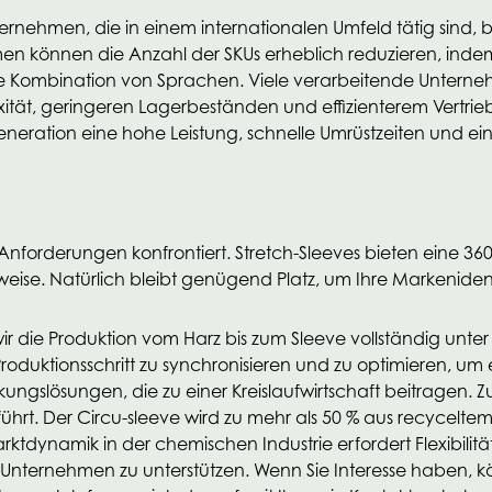
nternehmen, die in einem internationalen Umfeld tätig sind
en können die Anzahl der SKUs erheblich reduzieren, inde
e Kombination von Sprachen. Viele verarbeitende Unternehm
tät, geringeren Lagerbeständen und effizienterem Vertrieb 
neration eine hohe Leistung, schnelle Umrüstzeiten und e
 Anforderungen konfrontiert. Stretch-Sleeves bieten eine 36
se. Natürlich bleibt genügend Platz, um Ihre Markenidenti
ss wir die Produktion vom Harz bis zum Sleeve vollständig un
oduktionsschritt zu synchronisieren und zu optimieren, um 
ngslösungen, die zu einer Kreislaufwirtschaft beitragen. Zu
ührt. Der Circu-sleeve wird zu mehr als 50 % aus recyceltem
ktdynamik in der chemischen Industrie erfordert Flexibilität
 Ihr Unternehmen zu unterstützen. Wenn Sie Interesse haben,