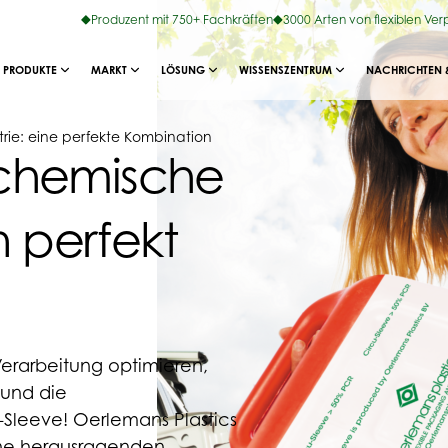
Produzent mit 750+ Fachkräften
3000 Arten von flexiblen Ve
PRODUKTE
MARKT
LÖSUNG
WISSENSZENTRUM
NACHRICHTEN 
rie: eine perfekte Kombination
 chemische
 perfekt
erarbeitung optimieren,
 und die
h-Sleeve! Oerlemans Plastics
ine herausragenden