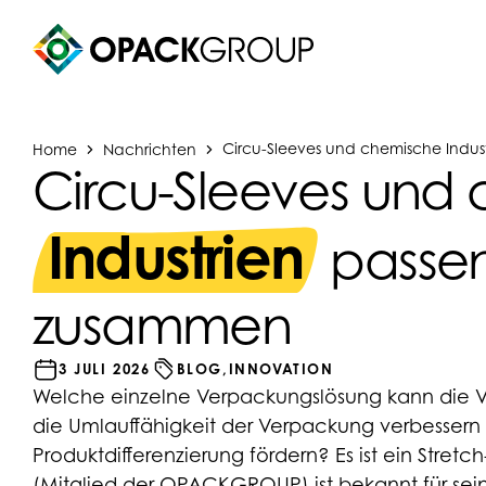
Home
Nachrichten
Circu-Sleeves und chemische Indust
Circu-Sleeves und
Industrien
passen
zusammen
3 JULI 2026
BLOG,
INNOVATION
Welche einzelne Verpackungslösung kann die V
die Umlauffähigkeit der Verpackung verbessern
Produktdifferenzierung fördern? Es ist ein Stretc
(Mitglied der OPACKGROUP) ist bekannt für se