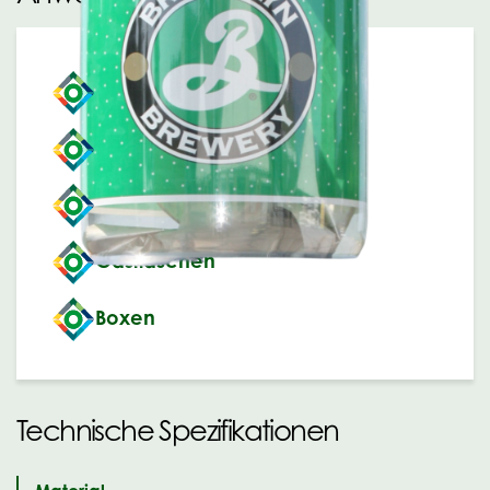
Eimer
Kanister
Fässer
Gasflaschen
Boxen
Technische Spezifikationen