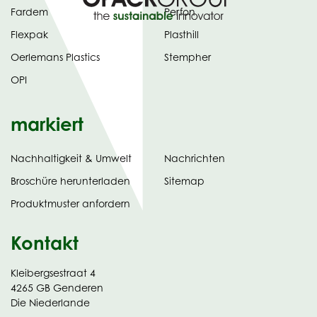
Fardem
Perfon
Flexpak
Plasthill
Oerlemans Plastics
Stempher
OPI
markiert
Nachhaltigkeit & Umwelt
Nachrichten
tab)
(opens
Broschüre herunterladen
Sitemap
in
Produktmuster anfordern
new
Kontakt
Kleibergsestraat 4
4265 GB Genderen
Die Niederlande