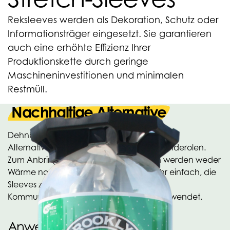
Reksleeves werden als Dekoration, Schutz oder
Informationsträger eingesetzt. Sie garantieren
auch eine erhöhte Effizienz Ihrer
Produktionskette durch geringe
Maschineninvestitionen und minimalen
Restmüll.
Nachhaltige Alternative
Dehnbare Banderolen sind die nachhaltige
Alternative zu Etiketten oder Schrumpfbanderolen.
Zum Anbringen dehnbarer Banderolen werden weder
Wärme noch Klebstoff benötigt. Es ist sehr einfach, die
Sleeves zu entfernen. Sleeves werden als
Kommunikations- und Marketingmittel verwendet.
Anwendungen