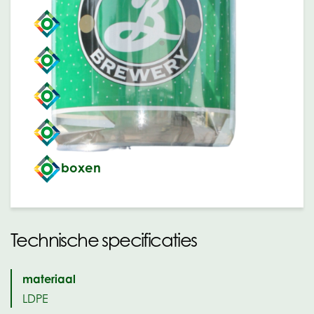
emmers
jerrycans
vaten
gasflessen
boxen
Technische specificaties
materiaal
LDPE