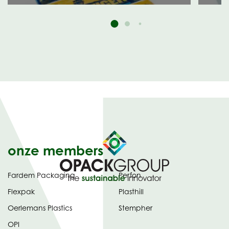
onze members
Fardem Packaging
Perfon
Flexpak
Plasthill
Oerlemans Plastics
Stempher
OPI