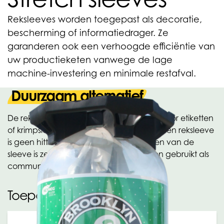
Reksleeves worden toegepast als decoratie,
bescherming of informatiedrager. Ze
garanderen ook een verhoogde efficiëntie van
uw productieketen vanwege de lage
machine-investering en minimale restafval.
Duurzaam alternatief
De reksleeve is het duurzame alternatief voor etiketten
of krimpsleeves. Bij het aanbrengen van een reksleeve
is geen hitte of lijm nodig. Het verwijderen van de
sleeve is zeer eenvoudig. Sleeves worden gebruikt als
communicatie- en marketingmiddel.
Toepassingen