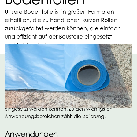
Unsere Bodenfolie ist in großen Formaten
erhältlich, die zu handlichen kurzen Rollen
zurückgefaltet werden können, die einfach
und effizient auf der Baustelle eingesetzt
werden können.
Einfach und effizient.
Wir bieten ein großes Sortiment an Bodenfolien für
Anwendungsbereich im Bauwesen an.
Charakteristisch ist, dass wir große Formate zu
handlichen und kurzen Rollen zusammenfalten
können, die auf der Baustelle einfach und effizient
eingesetzt werden können. Zu den wichtigsten
Anwendungsbereichen zählt die Isolierung.
Anwendungen