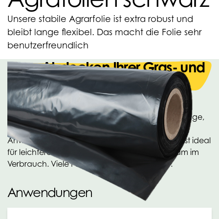
Unsere stabile Agrarfolie ist extra robust und
bleibt lange flexibel. Das macht die Folie sehr
benutzerfreundlich
Zum Abdecken Ihrer Gras- und
Maissilage!
Unsere Agrarfolie ist eine vielseitig einsetzbare
Agrarfolie zum Abdecken Ihrer Gras- und Maissilage,
als Unterfolie im Gewächshaus oder für andere
Anwendungsbereiche. Eine Stärke von 150 mu ist ideal
für leichtere Anwendungsbereiche und sparsam im
Verbrauch. Viele Formate ab Lager lieferbar.
Anwendungen