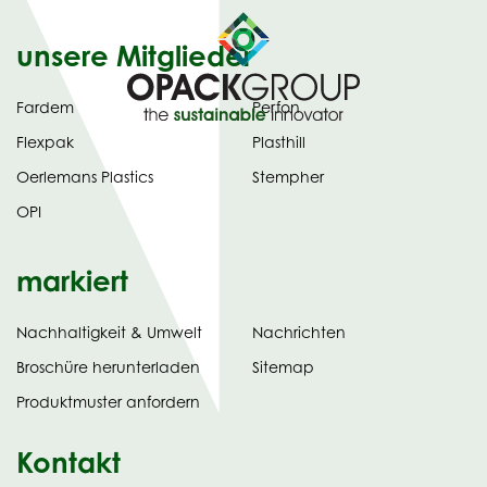
unsere Mitglieder
Fardem
Perfon
Flexpak
Plasthill
Oerlemans Plastics
Stempher
OPI
markiert
Nachhaltigkeit & Umwelt
Nachrichten
tab)
(opens
Broschüre herunterladen
Sitemap
in
Produktmuster anfordern
new
Kontakt