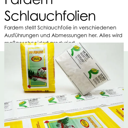
Schlauchfolien
Fardem stellt Schlauchfolie in verschiedenen
Ausführungen und Abmessungen her. Alles wird
maßgeschneidert produziert.
Alles wird maßgeschneidert
produziert
Durch die Eigenentwicklung idealer Mischungen von
PE-Rohstoffen sind die unbedruckten und bedruckten
Schlauchfolien von Fardem Packaging für nahezu alle
Anwendungsbereiche und die modernsten
Verarbeitungsmaschinen einsetzbar. Hierdurch werden
die optimalen Eigenschaften pro Anwendungsbereich
erreicht. Inline bis zu 8 farbig bedruckbar!