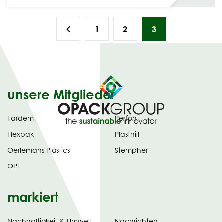
1
2
3
unsere Mitglieder
Fardem
Perfon
Flexpak
Plasthill
Oerlemans Plastics
Stempher
OPI
markiert
Nachhaltigkeit & Umwelt
Nachrichten
tab)