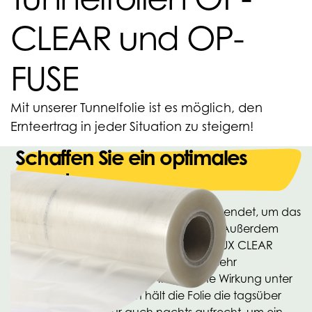
CLEAR und OP-
FUSE
Mit unserer Tunnelfolie ist es möglich, den
Ernteertrag in jeder Situation zu steigern!
Schaffen Sie ein optimales
Klima!
Die Tunnelfolie OPTILUX CLEAR wird verwendet, um das
Wachstum Ihrer Pflanzen zu optimieren. Außerdem
schützt diese Folie Ihre Pflanze. Bei OPTILUX CLEAR
handelt es sich um eine klare Folie, die sehr
lichtdurchlässig ist und eine thermische Wirkung unter
der Folie bietet. Dadurch hält die Folie die tagsüber