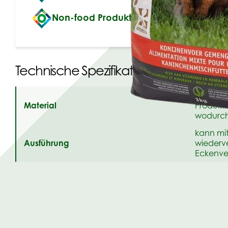
Non-food Produkte verpacken
Technische Spezifikationen
laminat,
Material
Produkti
wodurch 
kann mi
Ausführung
wiederv
Eckenve