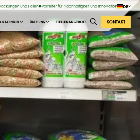
DE
rpackungen und Folien
Vorreiter für Nachhaltigkeit und Innovation
KONTAKT
& KALENDER
ÜBER UNS
STELLENANGEBOTE