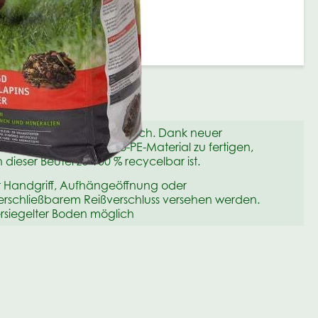
 in vielen Qualitäten möglich. Dank neuer
onstechniken aus Mono-PE-Material zu fertigen,
dieser Beutel zu 100 % recycelbar ist.
t Handgriff, Aufhängeöffnung oder
erschließbarem Reißverschluss versehen werden.
rsiegelter Boden möglich