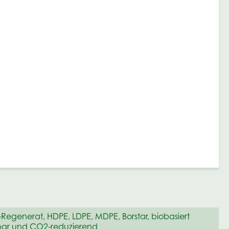
Regenerat, HDPE, LDPE, MDPE, Borstar, biobasiert
bar und CO2-reduzierend