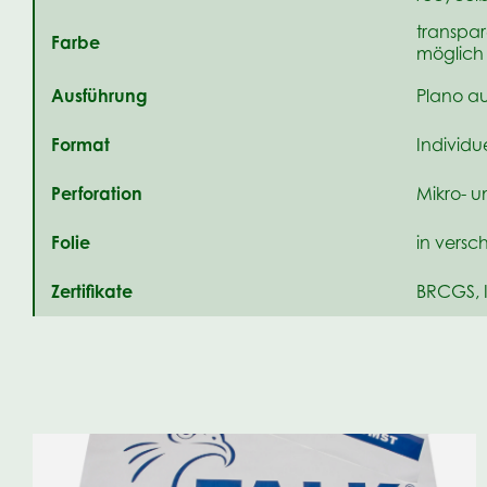
transpar
Farbe
möglich
Ausführung
Plano au
Format
Individu
Perforation
Mikro- u
Folie
in versc
Zertifikate
BRCGS, 