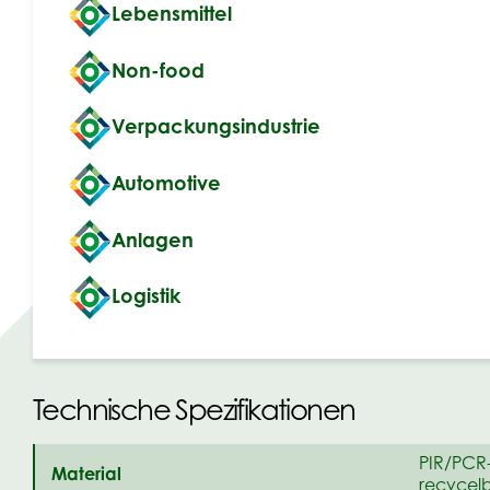
Lebensmittel
Non-food
Verpackungsindustrie
Automotive
Anlagen
Logistik
Technische Spezifikationen
PIR/PCR-
Material
recycel