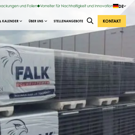
DE
rpackungen und Folien
Vorreiter für Nachhaltigkeit und Innovation
KONTAKT
& KALENDER
ÜBER UNS
STELLENANGEBOTE