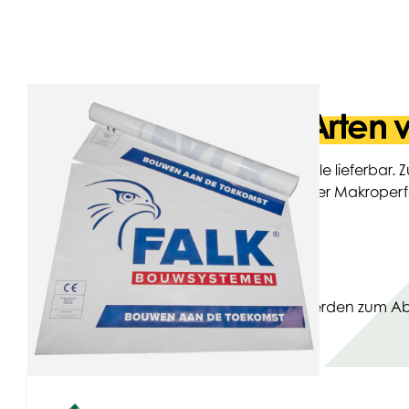
Geeignet für alle Arten
Zuschnitte sind lose, verblockt oder auf Rolle lieferbar.
Größen lieferbar. Sie können mit Mikro- oder Makroper
Aufdruck versehen werden.
Anwendungen
Zuschnitte sind vielseitig einsetzbar und werden zu
wie Esswaren und Paletten verwendet.