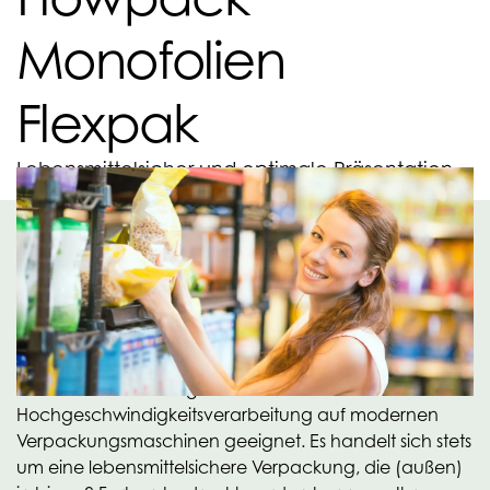
Monofolien
Flexpak
Lebensmittelsicher und optimale Präsentation
Lebensmittelsicher und
optimale Präsentation
Als Grundmaterial können verschiedene Qualitäten,
z. B. LDPE- und BOPP-Folie, verwendet werden. Diese
Qualitäten sind sehr gut für die
Hochgeschwindigkeitsverarbeitung auf modernen
Verpackungsmaschinen geeignet. Es handelt sich stets
um eine lebensmittelsichere Verpackung, die (außen)