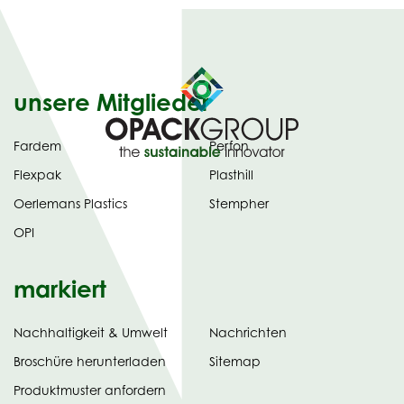
unsere Mitglieder
Fardem
Perfon
Flexpak
Plasthill
Oerlemans Plastics
Stempher
OPI
markiert
Nachhaltigkeit & Umwelt
Nachrichten
tab)
(opens
Broschüre herunterladen
Sitemap
in
Produktmuster anfordern
new