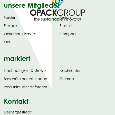
unsere Mitglieder
Fardem
Perfon
Flexpak
Plasthill
Oerlemans Plastics
Stempher
OPI
markiert
Nachhaltigkeit & Umwelt
Nachrichten
tab)
(opens
Broschüre herunterladen
Sitemap
in
Produktmuster anfordern
new
Kontakt
Kleibergsestraat 4