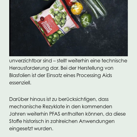
Testergebnissen wurde erstellt und kann Kunden
auf Anfrage zur Verfügung gestellt werden.
Obwohl OPACKGROUP derzeit die regulatorischen
Anforderungen erfüllt, bleibt die Weiterentwicklung
hin zu PFAS-freien Alternativen ein zentrales Ziel.
Insbesondere der Ersatz PFAS-haltiger Processing
Aids – die in bestimmten Produktionsprozessen
unverzichtbar sind – stellt weiterhin eine technische
Herausforderung dar. Bei der Herstellung von
Blasfolien ist der Einsatz eines Processing Aids
essenziell.
Darüber hinaus ist zu berücksichtigen, dass
mechanische Rezyklate in den kommenden
Jahren weiterhin PFAS enthalten können, da diese
Stoffe historisch in zahlreichen Anwendungen
eingesetzt wurden.