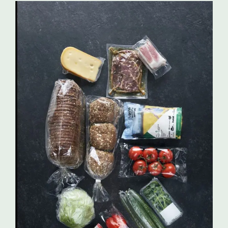
OPACKGROUP erfüllt die neuen
Anforderungen
Bei OPACKGROUP wurden externe Prüfungen an
Folien durchgeführt, bei denen die maximal
erforderliche Menge an PFAS-haltigem Processing
Aid eingesetzt wurde. Dabei wurde der Gehalt an
organisch gebundenem Fluor (TOF) gemessen. Die
Messwerte liegen unter 30 ppm – deutlich unter
dem zulässigen Grenzwert von 50 ppm für PFAS in
polymerer Form.
Damit ist die Konformität unserer Verpackungen
mit den Anforderungen der PPWR nachweislich
gegeben. Eine offizielle Erklärung zu diesen