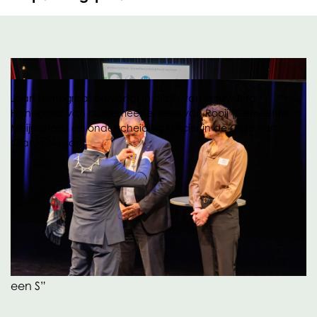
Joan Hanegraaf ontvangt in bijzijn van vrouw Rita
Hanegraaf van burgemeester Kees van Rooij (Gemeente
Meijerijstad) de onderscheiding Officier in de Orde van
Oranje-Nassau
Het congres is de apotheose van twee decennia aan
branchewerk van Hanegraaf, voornamelijk op
verpakkingsvlak. De Brabander wil vooral een
constructieve boodschap achterlaten voor de sector:
“VerduurSamen schrijven wij bij OPACKGROUP met
een S”