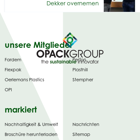
Dekker overnemen
unsere Mitglieder
Fardem
Perfon
Flexpak
Plasthill
Oerlemans Plastics
Stempher
OPI
markiert
Nachhaltigkeit & Umwelt
Nachrichten
tab)
(opens
Broschüre herunterladen
Sitemap
in