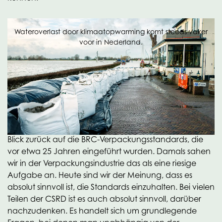
Wateroverlast door klimaatopwarming komt steeds vaker
voor in Nederland.
Die CSRD wird für einige KMU zu mehr
Verwaltungsaufwand führen. Verhagen erwartet
jedoch, dass sich die Unternehmen auf natürliche
Weise daran gewöhnen werden. Sie müssen über
Aspekte ihres Betriebs nachdenken, über die sie vorher
nicht nachdenken mussten. Aber werfen Sie einen
Blick zurück auf die BRC-Verpackungsstandards, die
vor etwa 25 Jahren eingeführt wurden. Damals sahen
wir in der Verpackungsindustrie das als eine riesige
Aufgabe an. Heute sind wir der Meinung, dass es
absolut sinnvoll ist, die Standards einzuhalten. Bei vielen
Teilen der CSRD ist es auch absolut sinnvoll, darüber
nachzudenken. Es handelt sich um grundlegende