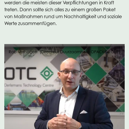
werden die meisten dieser Verpflichtungen in Kraft
treten. Dann sollte sich alles zu einem großen Paket
von Maßnahmen rund um Nachhaltigkeit und soziale
Werte zusammenfügen.
Rob Verhagen (Directeur Duurzaamheid OPACKGROUP)
Einzigartig ist der Geltungsbereich der CSRD in Bezug
auf die doppelte Wesentlichkeit. Die erfassten
Unternehmen müssen über die Auswirkungen ihrer
Tätigkeiten auf die Gesellschaft und die Umwelt
berichten (die traditionelle Wesentlichkeit). Darüber
hinaus müssen sie über die Risiken berichten, denen sie
selbst durch externe Entwicklungen wie den
Klimawandel oder die Rohstoffknappheit ausgesetzt
sind. Darüber hinaus verlangt die CSRD von den