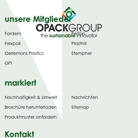
unsere Mitglieder
Fardem
Perfon
Flexpak
Plasthill
Oerlemans Plastics
Stempher
OPI
markiert
Nachhaltigkeit & Umwelt
Nachrichten
tab)
(opens
Broschüre herunterladen
Sitemap
in
Produktmuster anfordern
new
Kontakt