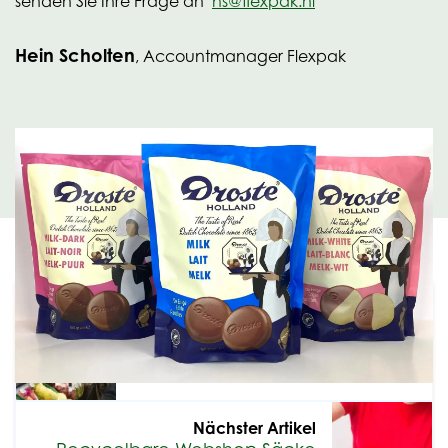
senden Sie Ihre Frage an
hs@flexpak.nl
Hein Scholten
, Accountmanager Flexpak
Vorheriger Artikel
Verordnung über Verpackungen
und Verpackungsabfälle -
Update
Nächster Artikel