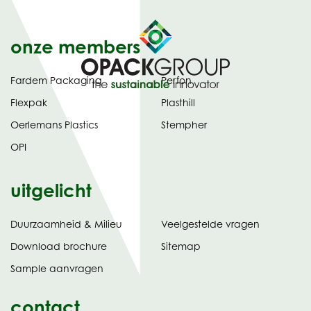
onze members
Fardem Packaging
Perfon
Flexpak
Plasthill
Oerlemans Plastics
Stempher
OPI
uitgelicht
Duurzaamheid & Milieu
Veelgestelde vragen
tabblad)
(opent
Download brochure
Sitemap
in
Sample aanvragen
nieuw
contact