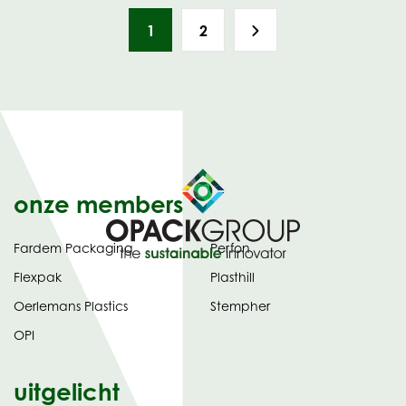
1
2
onze members
Fardem Packaging
Perfon
Flexpak
Plasthill
Oerlemans Plastics
Stempher
OPI
uitgelicht