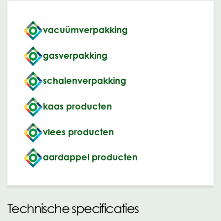
vacuümverpakking
gasverpakking
schalenverpakking
kaas producten
vlees producten
aardappel producten
Technische specificaties