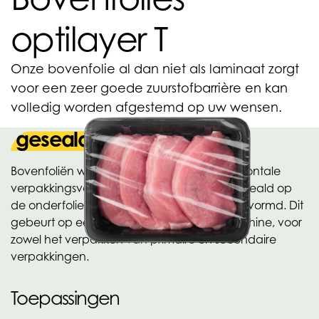
optilayer T
Onze bovenfolie al dan niet als laminaat zorgt
voor een zeer goede zuurstofbarrière en kan
volledig worden afgestemd op uw wensen.
geseald op de onderfolie
Bovenfoliën worden gebruikt voor een horizontale
verpakkingsvorm, waarbij de folie wordt geseald op
de onderfolie, van waaruit het “bakje” is gevormd. Dit
gebeurt op een zogenaamde dieptrekmachine, voor
zowel het verpakken van primaire en secondaire
verpakkingen.
Toepassingen