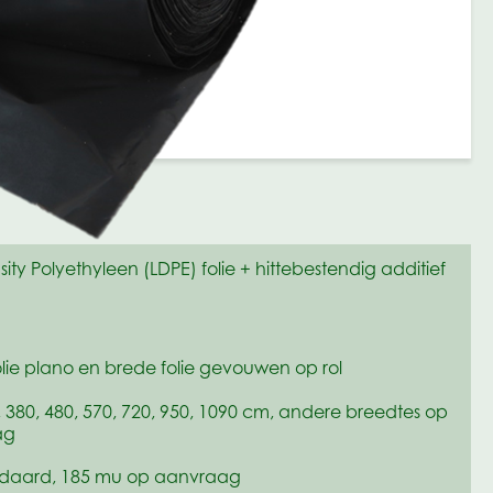
ity Polyethyleen (LDPE) folie + hittebestendig additief
olie plano en brede folie gevouwen op rol
, 380, 480, 570, 720, 950, 1090 cm, andere breedtes op
ag
ndaard, 185 mu op aanvraag