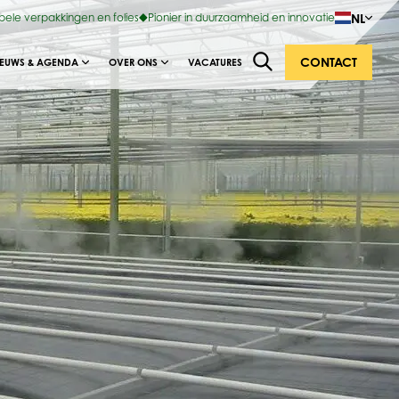
NL
ibele verpakkingen en folies
Pionier in duurzaamheid en innovatie
CONTACT
IEUWS & AGENDA
OVER ONS
VACATURES