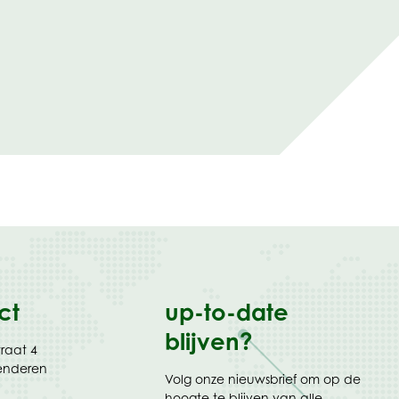
ct
up-to-date
blijven?
traat 4
enderen
Volg onze nieuwsbrief om op de
hoogte te blijven van alle