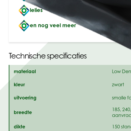
lelies
en nog veel meer
Technische specificaties
materiaal
Low Dens
kleur
zwart
uitvoering
smalle f
185, 240
breedte
aanvra
dikte
150 sta