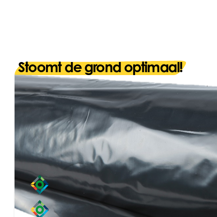
Stoomt de grond optimaal!
Stoomfolie is geschikt om de grond na teeltwisseling t
van stomen worden ontsmet. Door de grond te bedekke
stoom vervolgens onder het zeil zijn werk doen.
Toepassingen
chrysanten
lisianthus