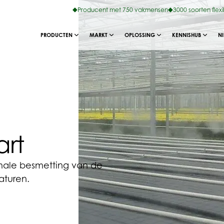
Producent met 750 vakmensen
3000 soorten flex
PRODUCTEN
MARKT
OPLOSSING
KENNISHUB
N
art
imale besmetting van de
aturen.