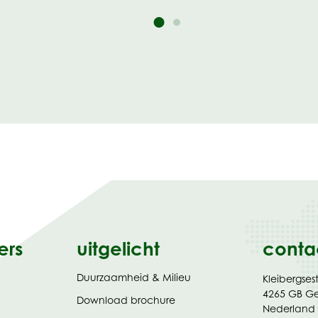
ers
uitgelicht
conta
Duurzaamheid & Milieu
Kleibergses
4265 GB G
(opent
Download brochure
Nederland
in