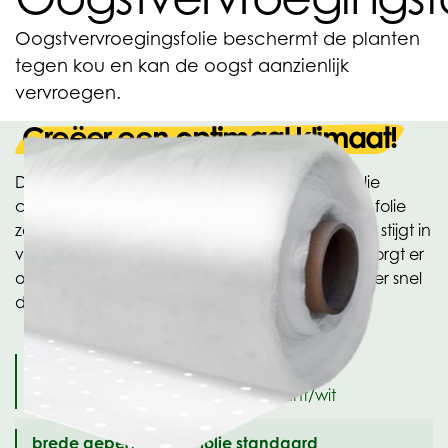
Oogstvervroegingsfolie beschermt de planten
tegen kou en kan de oogst aanzienlijk
vervroegen.
Creëer een optimaal klimaat!
Door het inzetten van de oogstvervroegingsfolie
creëert u een ideaal klimaat onder de folie. De folie
zorgt er voor dat de temperatuur onder de folie stijgt in
vergelijking tot de omgevingstemperatuur. Dit zorgt er
ook voor dat de temperatuur in de grond minder snel
daalt, waardoor de luchtvochtigheid stijgt.
smalle geperforeerde folie standaard
vanaf 20 mu al mogelijk transparant/wit
brede geperforeerde folie standaard