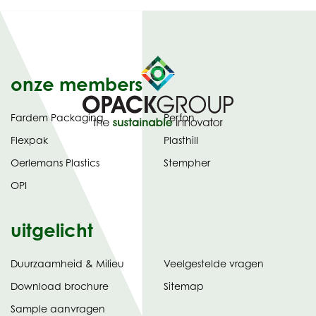
onze members
Fardem Packaging
Perfon
Flexpak
Plasthill
Oerlemans Plastics
Stempher
OPI
uitgelicht
Duurzaamheid & Milieu
Veelgestelde vragen
tabblad)
(opent
Download brochure
Sitemap
in
Sample aanvragen
nieuw