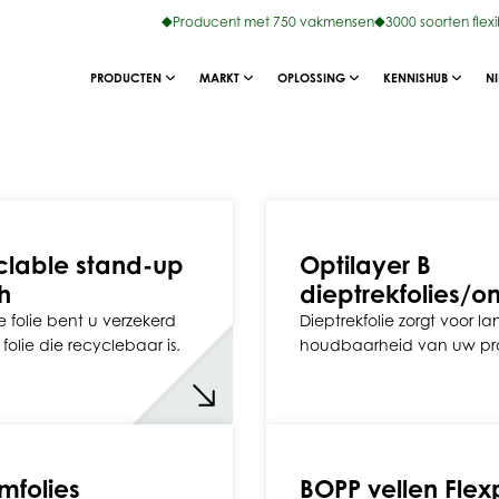
Producent met 750 vakmensen
3000 soorten flex
PRODUCTEN
MARKT
OPLOSSING
KENNISHUB
N
lable stand-up
Optilayer B
h
dieptrekfolies/on
 folie bent u verzekerd
Dieptrekfolie zorgt voor l
folie die recyclebaar is.
houdbaarheid van uw pr
mfolies
BOPP vellen Fle