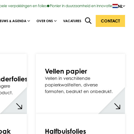
NL
ibele verpakkingen en folies
Pionier in duurzaamheid en innovatie
CONTACT
IEUWS & AGENDA
OVER ONS
VACATURES
Vellen papier
derfolies
Vellen in verschillende
papierkwaliteiten, diverse
angere
formaten, bedrukt en onbedrukt.
oduct.
xpak
Halfbuisfolies