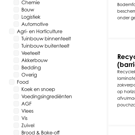
Chemie
Bodemfol
Bouw
bescher
Logistiek
onder g
Automotive
Agri- en Horticulture
Tuinbouw binnenteelt
Tuinbouw buitenteelt
Veeteelt
Recyc
Akkerbouw
(barr
Bedding
Recycleb
Overig
laminate
Food
zakverp
Koek en snoep
op horiz
Voedingsingrediënten
afvulma
AGF
pouchza
Vlees
Vis
Zuivel
Brood & Bake-off