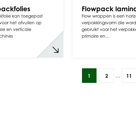
ackfolies
Flowpack lamin
folie kan toegepast
Flow wrappen is een hori
oor het afvullen op
verpakkingsvorm die word
ale en verticale
gebruikt voor het verpak
chines
primaire en…
…
1
2
11