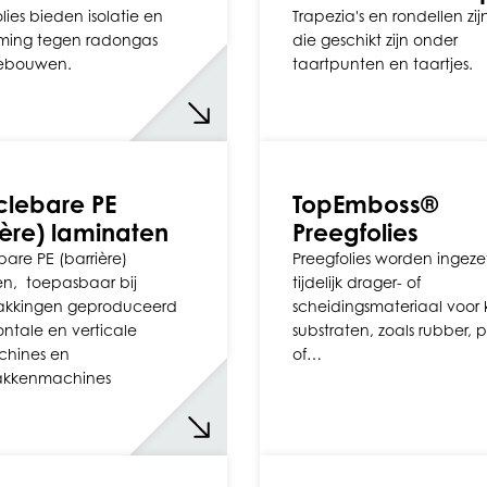
ies bieden isolatie en
Trapezia's en rondellen zij
ming tegen radongas
die geschikt zijn onder
ebouwen.
taartpunten en taartjes.
lebare PE
TopEmboss®
ière) laminaten
Preegfolies
are PE (barrière)
Preegfolies worden ingezet
n, toepasbaar bij
tijdelijk drager- of
akkingen geproduceerd
scheidingsmateriaal voor 
ontale en verticale
substraten, zoals rubber, 
chines en
of…
kkenmachines