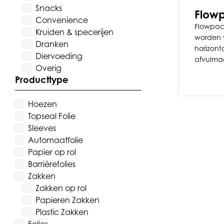
Snacks
Flowp
Convenience
Flowpack
Kruiden & specerijen
worden v
Dranken
horizont
Diervoeding
afvulma
Overig
Producttype
Hoezen
Topseal Folie
Sleeves
Automaatfolie
Papier op rol
Barrièrefolies
Zakken
Zakken op rol
Papieren Zakken
Plastic Zakken