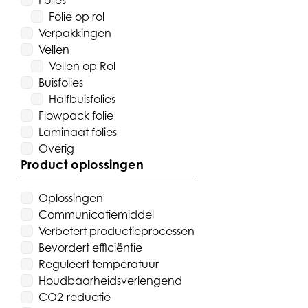
Folies
Folie op rol
Verpakkingen
Vellen
Vellen op Rol
Buisfolies
Halfbuisfolies
Flowpack folie
Laminaat folies
Overig
Product oplossingen
Oplossingen
Communicatiemiddel
Verbetert productieprocessen
Bevordert efficiëntie
Reguleert temperatuur
Houdbaarheidsverlengend
CO2-reductie