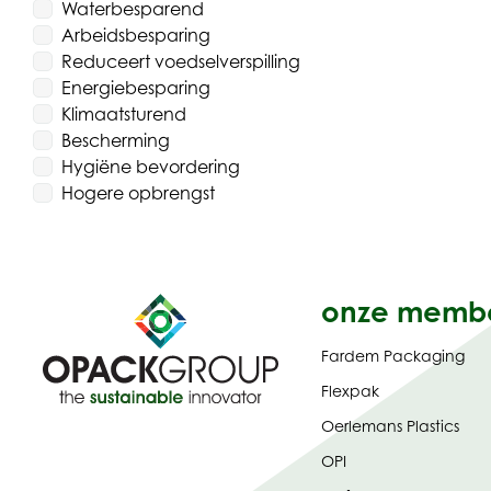
Waterbesparend
Arbeidsbesparing
Reduceert voedselverspilling
Energiebesparing
Klimaatsturend
Bescherming
Hygiëne bevordering
Hogere opbrengst
onze memb
Fardem Packaging
Flexpak
Oerlemans Plastics
OPI