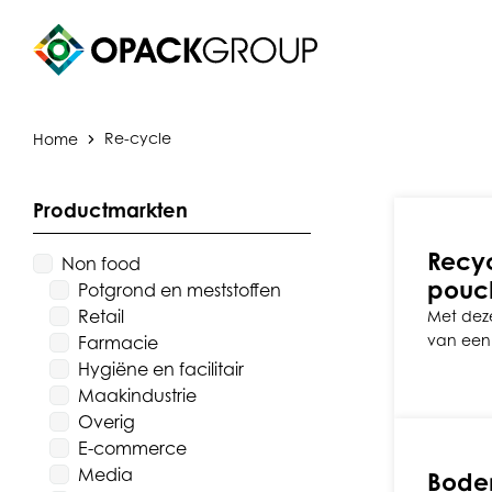
Home
Re-cycle
Productmarkten
Recyc
Non food
pouc
Potgrond en meststoffen
Retail
Met deze
van een 
Farmacie
Hygiëne en facilitair
Maakindustrie
Overig
E-commerce
Media
Bode