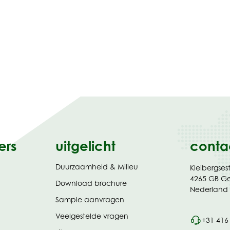
ers
uitgelicht
conta
Duurzaamheid & Milieu
Kleibergses
4265 GB G
(opent
Download brochure
Nederland
in
Sample aanvragen
nieuw
tabblad)
Veelgestelde vragen
+31 416