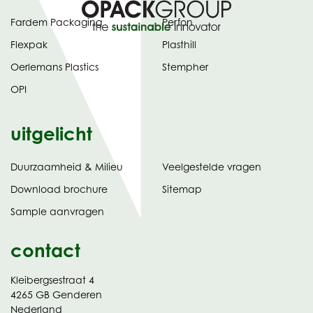
Fardem Packaging
Perfon
Flexpak
Plasthill
Oerlemans Plastics
Stempher
OPI
uitgelicht
Duurzaamheid & Milieu
Veelgestelde vragen
tabblad)
(opent
Download brochure
Sitemap
in
Sample aanvragen
nieuw
contact
Kleibergsestraat 4
4265 GB Genderen
Nederland