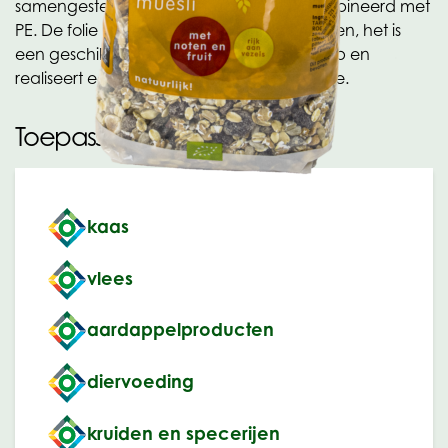
samengesteld zijn uit PET,OPH/OPP gecombineerd met
PE. De folie heeft goede sealeigenschappen, het is
een geschikte verpakking voor stukverkoop en
realiseert een duidelijke productpresentatie.
Toepassingen
kaas
vlees
aardappelproducten
diervoeding
kruiden en specerijen