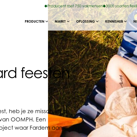
Producent met 750 vakmensen
3000 soorten flex
PRODUCTEN
MARKT
OPLOSSING
KENNISHUB
N
ard feesten
st, heb je ze misschien al
n van OOMPH. Een
roject waar Fardem aan