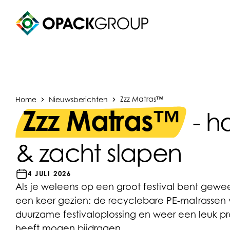
Home
Nieuwsberichten
Zzz Matras™
Zzz Matras™
- h
& zacht slapen
4 JULI 2026
Als je weleens op een groot festival bent gewee
een keer gezien: de recyclebare PE-matrasse
duurzame festivaloplossing en weer een leuk p
heeft mogen bijdragen.