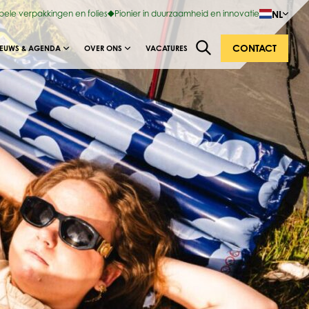
NL
ibele verpakkingen en folies
Pionier in duurzaamheid en innovatie
CONTACT
IEUWS & AGENDA
OVER ONS
VACATURES