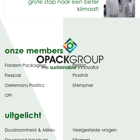
grote stap naar een beter
klimaat!
onze members
Fardem Packaging
Perfon
Flexpak
Plasthill
Oerlemans Plastics
Stempher
OPI
uitgelicht
Duurzaamheid & Milieu
Veelgestelde vragen
tabblad)
(opent
Download brochure
Sitemap