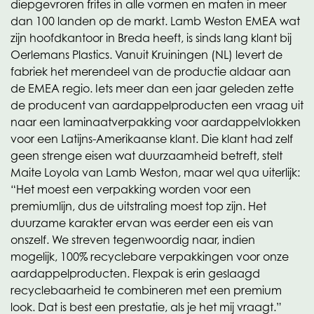
diepgevroren frites in alle vormen en maten in meer
dan 100 landen op de markt. Lamb Weston EMEA wat
zijn hoofdkantoor in Breda heeft, is sinds lang klant bij
Oerlemans Plastics. Vanuit Kruiningen (NL) levert de
fabriek het merendeel van de productie aldaar aan
de EMEA regio. Iets meer dan een jaar geleden zette
de producent van aardappelproducten een vraag uit
naar een laminaatverpakking voor aardappelvlokken
voor een Latijns-Amerikaanse klant. Die klant had zelf
geen strenge eisen wat duurzaamheid betreft, stelt
Maite Loyola van Lamb Weston, maar wel qua uiterlijk:
“Het moest een verpakking worden voor een
premiumlijn, dus de uitstraling moest top zijn. Het
duurzame karakter ervan was eerder een eis van
onszelf. We streven tegenwoordig naar, indien
mogelijk, 100% recyclebare verpakkingen voor onze
aardappelproducten. Flexpak is erin geslaagd
recyclebaarheid te combineren met een premium
look. Dat is best een prestatie, als je het mij vraagt.”