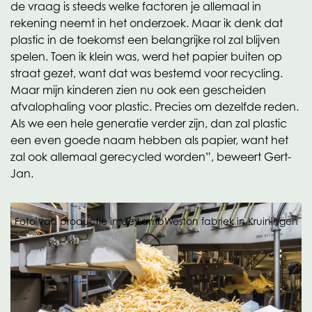
de vraag is steeds welke factoren je allemaal in
rekening neemt in het onderzoek. Maar ik denk dat
plastic in de toekomst een belangrijke rol zal blijven
spelen. Toen ik klein was, werd het papier buiten op
straat gezet, want dat was bestemd voor recycling.
Maar mijn kinderen zien nu ook een gescheiden
afvalophaling voor plastic. Precies om dezelfde reden.
Als we een hele generatie verder zijn, dan zal plastic
een even goede naam hebben als papier, want het
zal ook allemaal gerecycled worden”, beweert Gert-
Jan.
Foto van productie in de LambWeston fabriek in Kruiningen
Kortingsprogramma
De geleidelijke omschakeling naar monomateriaal