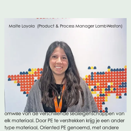
Maite Loyola (Product & Process Manager LambWeston)
Dezelfde familie
OPE/PE is een innovatie vanuit de OPACKGROUP.
Terwijl in de aardappelsector heel veel gebruik wordt
gemaakt van samengestelde materialen die niet
recyclebaar zijn – denk hierbij aan oplossingen voor
langdurig houdbare aardappelpuree, verse
aardappeltjes in koelvers of aardappelen van het
land – biedt OPE/PE een duurzaam alternatief. “Vaak
worden er twee soorten materialen op elkaar geplakt
omwille van de verschillende sealeigenschappen van
elk materiaal. Door PE te verstrekken krijg je een ander
type materiaal, Oriented PE genoemd, met andere