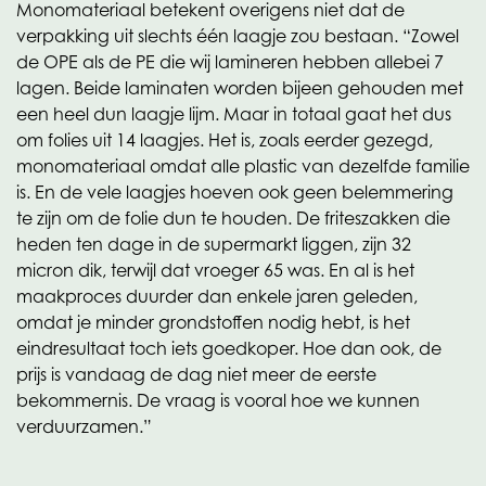
Monomateriaal betekent overigens niet dat de
verpakking uit slechts één laagje zou bestaan. “Zowel
de OPE als de PE die wij lamineren hebben allebei 7
lagen. Beide laminaten worden bijeen gehouden met
een heel dun laagje lijm. Maar in totaal gaat het dus
om folies uit 14 laagjes. Het is, zoals eerder gezegd,
monomateriaal omdat alle plastic van dezelfde familie
is. En de vele laagjes hoeven ook geen belemmering
te zijn om de folie dun te houden. De friteszakken die
heden ten dage in de supermarkt liggen, zijn 32
micron dik, terwijl dat vroeger 65 was. En al is het
maakproces duurder dan enkele jaren geleden,
omdat je minder grondstoffen nodig hebt, is het
eindresultaat toch iets goedkoper. Hoe dan ook, de
prijs is vandaag de dag niet meer de eerste
bekommernis. De vraag is vooral hoe we kunnen
verduurzamen.”