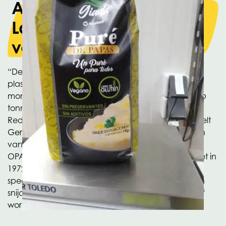
Aardappelvlokken van
Lamb Weston in nieuwe
verpakking van Flexpak
“De laatste jaren zijn we continu aan het testen of
plastic verpakkingen dunner kunnen en of het in
monomateriaal kan. Het gaat erom te besparen op
tonnage en alles perfect recyclebaar te houden.
Reductie en recycling zijn de sleutelwoorden”, vertelt
Gert-Jan van Baardwijk, directeur van Flexpak, een
van de inmiddels zeven dochterbedrijven van de
OPACKGROUP, een groep die gegroeid is vanuit het in
1972 opgerichte Oerlemans Plastics. Flexpak is
specialist op het gebied van drukken, lamineren en
snijden van folies. 95% van de omzet van het bedrijf
wordt in de foodsector gerealiseerd.