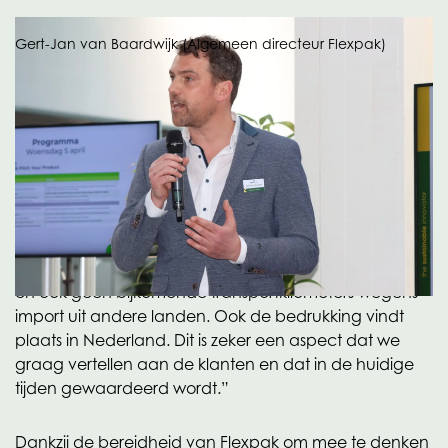
Gert-Jan van Baardwijk (Algemeen directeur Flexpak)
Short chain
Over die verduurzaming vertelt Gert-Jan niet zonder
enige trots dat alle OPE/PE in de verpakkingen van
Flexpak in de fabriek van Oerlemans Plastics in Giessen
wordt gemaakt. “Geen supply chain problemen dus
en ook geen bijkomende transportkilometers wegens
import uit andere landen. Ook de bedrukking vindt
plaats in Nederland. Dit is zeker een aspect dat we
graag vertellen aan de klanten en dat in de huidige
tijden gewaardeerd wordt.”
Dankzij de bereidheid van Flexpak om mee te denken