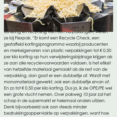
verpakkingen in PET, PE, PP of afgeleiden wordt in
Nederland een duwtje in de rug gegeven door
Verpact, voorheen Stichting Afvalfonds Verpakkingen,
die zorgt voor de collectieve uitvoering van de voor
producenten en importeurs verplichte inzameling,
sortering en recycling van hun verpakkingen, weten
ze bij Flexpak. “Er komt een Recycle Check, een
gestaffeld kortingsprogramma waarbij producenten
en merkeigenaren van plastic verpakkingen tot € 0,50
per kilo korting op hun verwijderingsbijdrage krijgen als
ze aan alle recyclevoorwaarden voldoen. Is het etiket
van hetzelfde materiaal gemaakt als de rest van de
verpakking, dan gaat er een dubbeltje af. Wordt met
monomateriaal gewerkt, ook een dubbeltje ervan af.
En zo tot € 0,50 per kilo korting. Dus ja, ik zie OPE/PE wel
een grote vlucht nemen. Over pakweg 10 jaar zal het
schap in de supermarkt er helemaal anders uitzien.
Denk bijvoorbeeld ook aan steeds minder
bedrukkingsoppervlakte op verpakkingen, want hoe