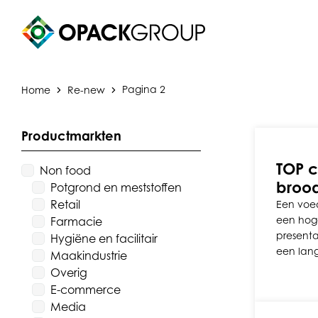
Home
Re-new
Pagina 2
Productmarkten
TOP c
Non food
broo
Potgrond en meststoffen
Retail
Een voed
een hog
Farmacie
presenta
Hygiëne en facilitair
een lan
Maakindustrie
Overig
E-commerce
Media