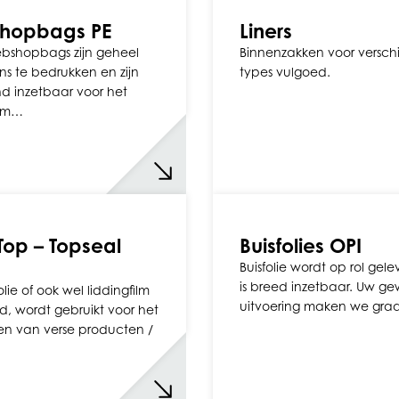
hopbags PE
Liners
bshopbags zijn geheel
Binnenzakken voor versch
s te bedrukken en zijn
types vulgoed.
nd inzetbaar voor het
am…
Top – Topseal
Buisfolies OPI
Buisfolie wordt op rol gel
is breed inzetbaar. Uw g
lie of ook wel liddingfilm
uitvoering maken we gr
 wordt gebruikt voor het
en van verse producten /