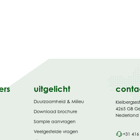
ers
uitgelicht
conta
Duurzaamheid & Milieu
Kleibergses
4265 GB G
(opent
Download brochure
Nederland
in
Sample aanvragen
nieuw
tabblad)
Veelgestelde vragen
+31 416