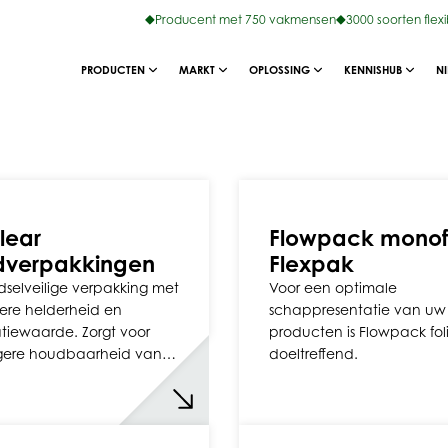
Producent met 750 vakmensen
3000 soorten flex
PRODUCTEN
MARKT
OPLOSSING
KENNISHUB
N
lear
Flowpack monof
dverpakkingen
Flexpak
selveilige verpakking met
Voor een optimale
ere helderheid en
schappresentatie van uw
tiewaarde. Zorgt voor
producten is Flowpack fol
gere houdbaarheid van…
doeltreffend.