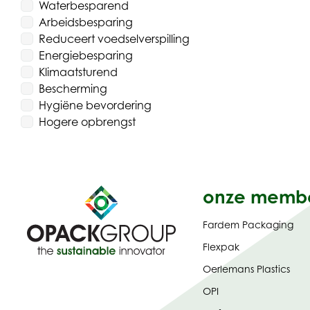
Waterbesparend
Arbeidsbesparing
Reduceert voedselverspilling
Energiebesparing
Klimaatsturend
Bescherming
Hygiëne bevordering
Hogere opbrengst
onze memb
Fardem Packaging
Flexpak
Oerlemans Plastics
OPI