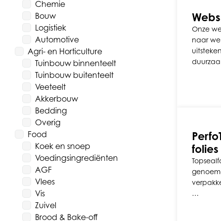
Chemie
Webs
Bouw
Logistiek
Onze we
Automotive
naar wen
Agri- en Horticulture
uitsteke
duurza
Tuinbouw binnenteelt
Tuinbouw buitenteelt
Veeteelt
Akkerbouw
Bedding
Overig
Food
Perfo
Koek en snoep
folies
Voedingsingrediënten
Topsealfo
AGF
genoemd,
Vlees
verpakk
Vis
…
Zuivel
Brood & Bake-off