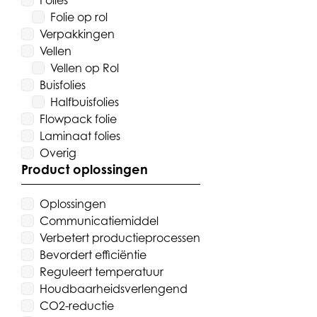
Folies
Folie op rol
Verpakkingen
Vellen
Vellen op Rol
Buisfolies
Halfbuisfolies
Flowpack folie
Laminaat folies
Overig
Product oplossingen
Oplossingen
Communicatiemiddel
Verbetert productieprocessen
Bevordert efficiëntie
Reguleert temperatuur
Houdbaarheidsverlengend
CO2-reductie