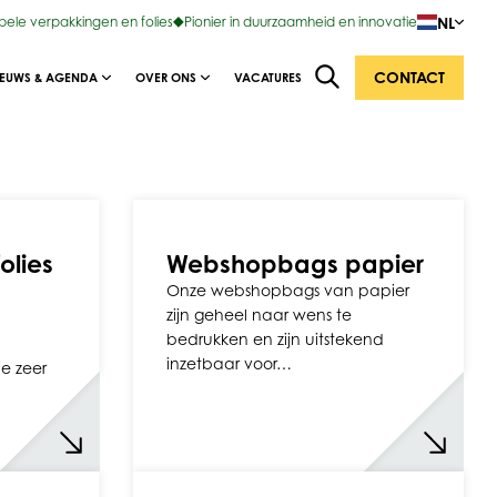
NL
ibele verpakkingen en folies
Pionier in duurzaamheid en innovatie
CONTACT
IEUWS & AGENDA
OVER ONS
VACATURES
olies
Webshopbags papier
Onze webshopbags van papier
zijn geheel naar wens te
bedrukken en zijn uitstekend
inzetbaar voor…
ie zeer