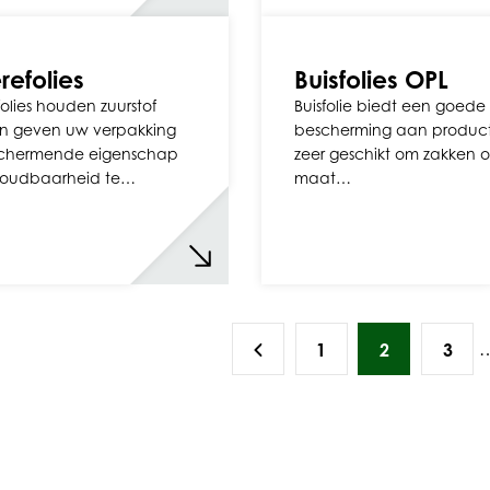
refolies
Buisfolies OPL
folies houden zuurstof
Buisfolie biedt een goede
en geven uw verpakking
bescherming aan product
chermende eigenschap
zeer geschikt om zakken 
oudbaarheid te…
maat…
1
2
3