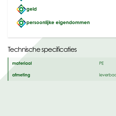
geld
persoonlijke eigendommen
Technische specificaties
materiaal
PE
afmeting
leverbaa