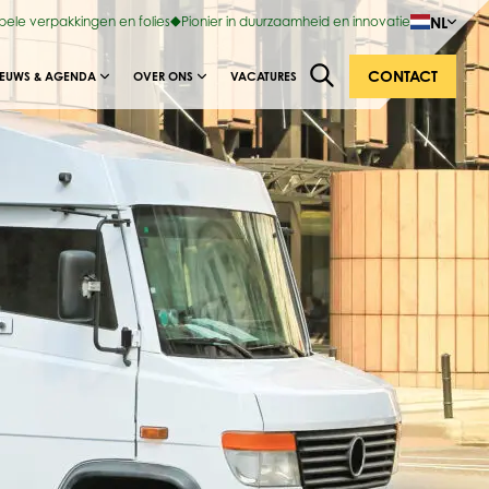
NL
ibele verpakkingen en folies
Pionier in duurzaamheid en innovatie
CONTACT
IEUWS & AGENDA
OVER ONS
VACATURES