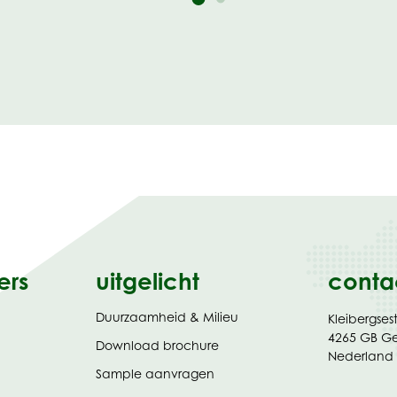
ers
uitgelicht
conta
Duurzaamheid & Milieu
Kleibergses
4265 GB G
(opent
Download brochure
Nederland
in
Sample aanvragen
nieuw
tabblad)