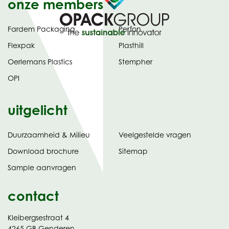
onze members
Fardem Packaging
Perfon
Flexpak
Plasthill
Oerlemans Plastics
Stempher
OPI
uitgelicht
Duurzaamheid & Milieu
Veelgestelde vragen
tabblad)
(opent
Download brochure
Sitemap
in
Sample aanvragen
nieuw
contact
Kleibergsestraat 4
4265 GB Genderen