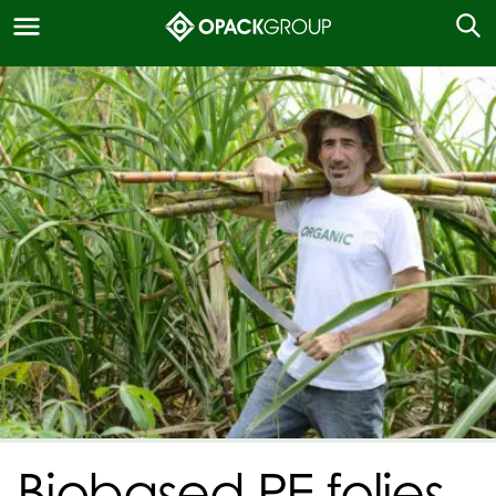
Biobased PE folies