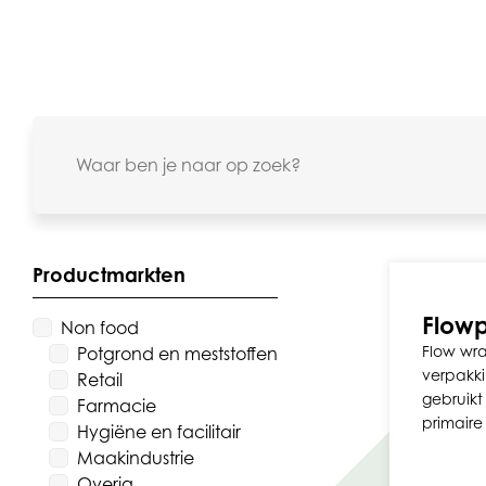
Productmarkten
Flow
Non food
Flow wra
Potgrond en meststoffen
verpakki
Retail
gebruikt
Farmacie
primair
Hygiëne en facilitair
Maakindustrie
Overig