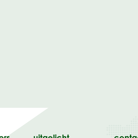
ers
uitgelicht
conta