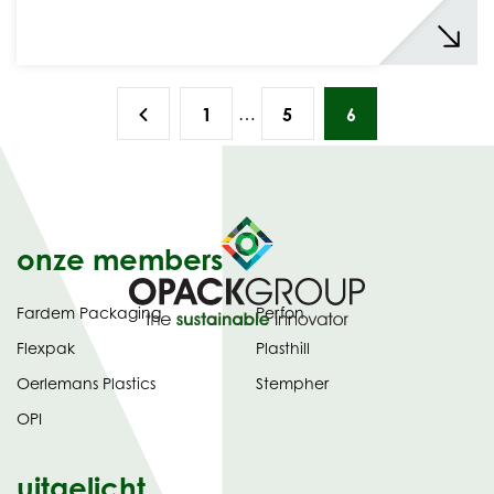
…
1
5
6
onze members
Fardem Packaging
Perfon
Flexpak
Plasthill
Oerlemans Plastics
Stempher
OPI
uitgelicht