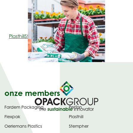
Plasthill
Stempher
onze members
Fardem Packaging
Perfon
Flexpak
Plasthill
Oerlemans Plastics
Stempher